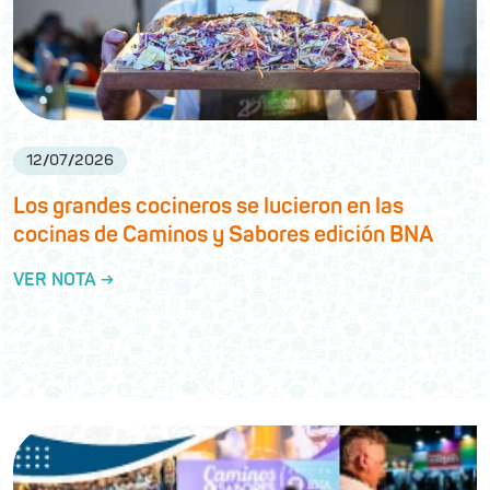
12
/
07
/
2026
Los grandes cocineros se lucieron en las
cocinas de Caminos y Sabores edición BNA
VER NOTA →