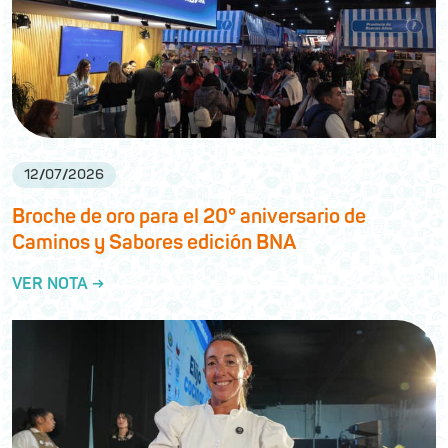
12
/
07
/
2026
Broche de oro para el 20° aniversario de
Caminos y Sabores edición BNA
VER NOTA →