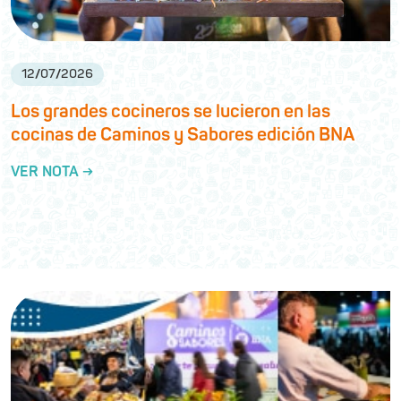
12
/
07
/
2026
Los grandes cocineros se lucieron en las
cocinas de Caminos y Sabores edición BNA
VER NOTA →