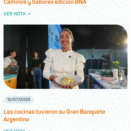
Caminos y Sabores edición BNA
VER NOTA →
12
/
07
/
2026
Las cocinas tuvieron su Gran Banquete
Argentino