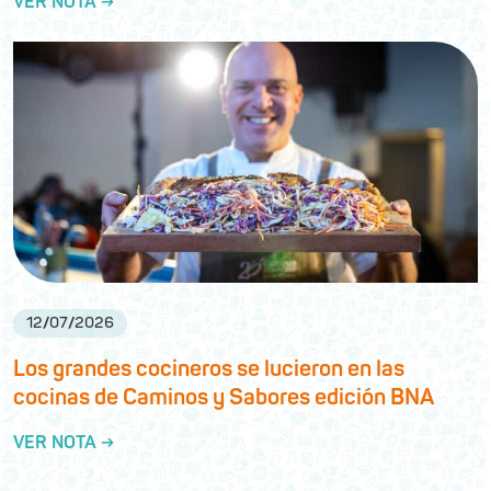
VER NOTA →
12
/
07
/
2026
Los grandes cocineros se lucieron en las
cocinas de Caminos y Sabores edición BNA
VER NOTA →