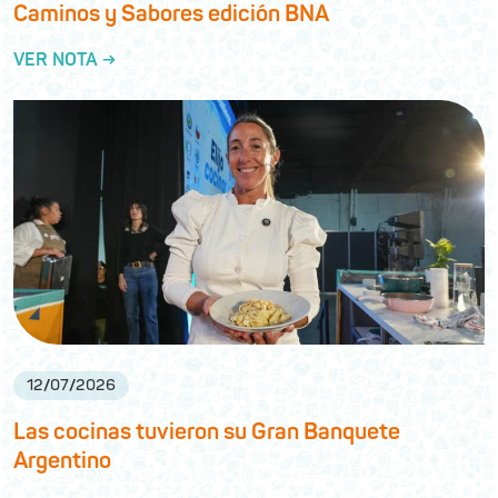
Caminos y Sabores edición BNA
VER NOTA →
12
/
07
/
2026
Las cocinas tuvieron su Gran Banquete
Argentino