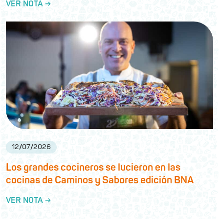
VER NOTA →
12
/
07
/
2026
Los grandes cocineros se lucieron en las
cocinas de Caminos y Sabores edición BNA
VER NOTA →