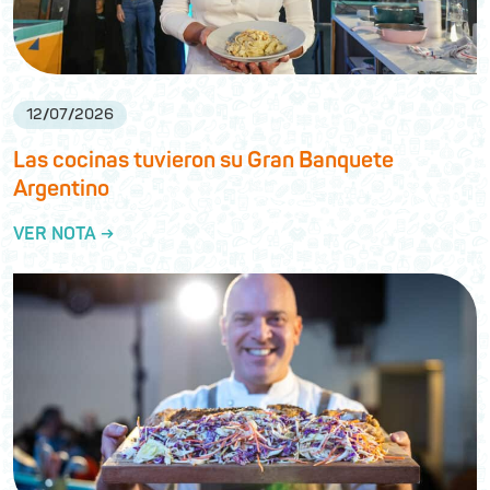
12
/
07
/
2026
Las cocinas tuvieron su Gran Banquete
Argentino
VER NOTA →