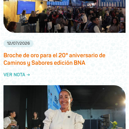
12
/
07
/
2026
Broche de oro para el 20° aniversario de
Caminos y Sabores edición BNA
VER NOTA →