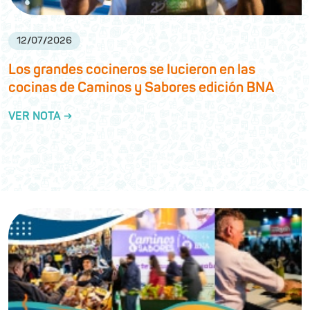
12
/
07
/
2026
Los grandes cocineros se lucieron en las
cocinas de Caminos y Sabores edición BNA
VER NOTA →