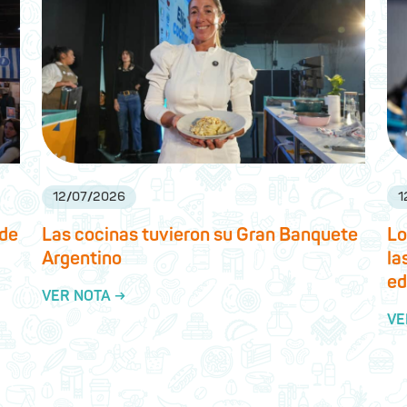
12
/
07
/
2026
1
 de
Las cocinas tuvieron su Gran Banquete
Lo
Argentino
la
ed
VER NOTA →
VE