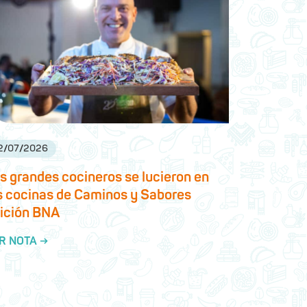
2
/
07
/
2026
s grandes cocineros se lucieron en
s cocinas de Caminos y Sabores
ición BNA
R NOTA →