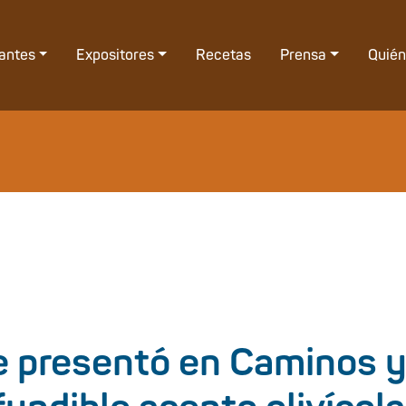
tantes
Expositores
Recetas
Prensa
Quié
se presentó en Caminos 