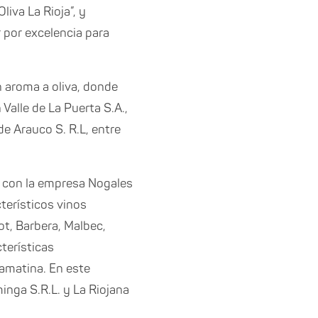
liva La Rioja”, y
 por excelencia para
on aroma a oliva, donde
Valle de La Puerta S.A.,
de Arauco S. R.L, entre
z con la empresa Nogales
terísticos vinos
t, Barbera, Malbec,
terísticas
Famatina. En este
inga S.R.L. y La Riojana