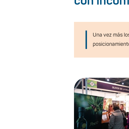
con inconf
Una vez más los
posicionamient