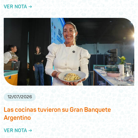
VER NOTA →
12
/
07
/
2026
Las cocinas tuvieron su Gran Banquete
Argentino
VER NOTA →