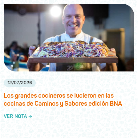
12
/
07
/
2026
Los grandes cocineros se lucieron en las
cocinas de Caminos y Sabores edición BNA
VER NOTA →