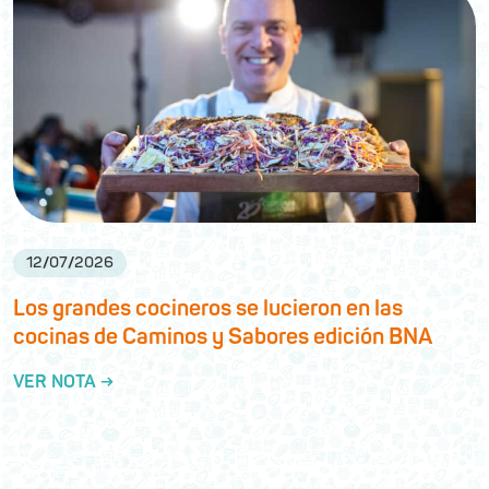
12
/
07
/
2026
Los grandes cocineros se lucieron en las
cocinas de Caminos y Sabores edición BNA
VER NOTA →