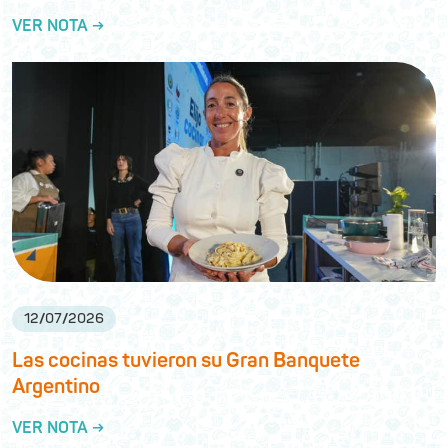
VER NOTA →
12
/
07
/
2026
Las cocinas tuvieron su Gran Banquete
Argentino
VER NOTA →