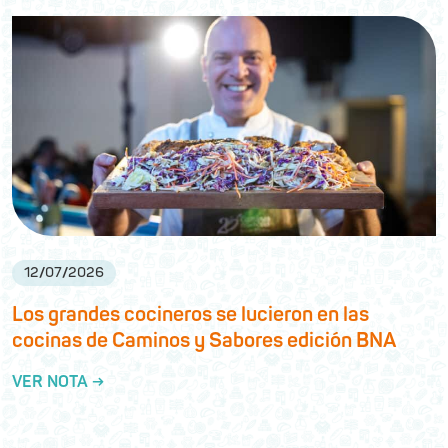
12
/
07
/
2026
Los grandes cocineros se lucieron en las
cocinas de Caminos y Sabores edición BNA
VER NOTA →