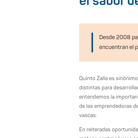
el sabor d
Desde 2008 par
encuentran el p
Quinto Zalla es sinónim
distintas para desarroll
entendemos la importanci
de las emprendedoras de
vascas.
En reiteradas oportunid