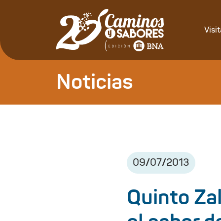
Visi
Noticias
09
/
07
/
2013
Quinto Za