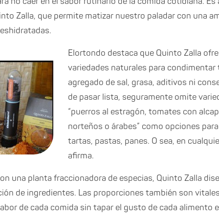
a no caer en el sabor rutinario de la comida cotidiana. Es
uinto Zalla, que permite matizar nuestro paladar con una 
deshidratadas.
Elortondo destaca que Quinto Zalla ofr
variedades naturales para condimentar 
agregado de sal, grasa, aditivos ni con
de pasar lista, seguramente omite varie
“puerros al estragón, tomates con alca
norteños o árabes” como opciones para 
tartas, pastas, panes. O sea, en cualquie
afirma.
con una planta fraccionadora de especias, Quinto Zalla di
ión de ingredientes. Las proporciones también son vitale
 sabor de cada comida sin tapar el gusto de cada alimento e