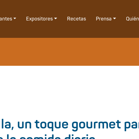
tantes
Expositores
Recetas
Prensa
Quié
lla, un toque gourmet pa