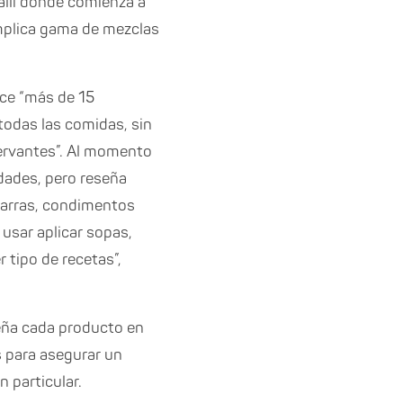
 allí donde comienza a
amplica gama de mezclas
ece “más de 15
todas las comidas, sin
servantes”. Al momento
dades, pero reseña
parras, condimentos
usar aplicar sopas,
r tipo de recetas”,
seña cada producto en
s para asegurar un
n particular.