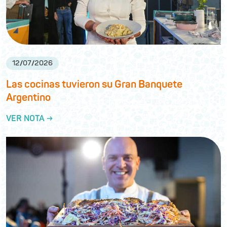
12
/
07
/
2026
Las cocinas tuvieron su Gran Banquete
Argentino
VER NOTA →