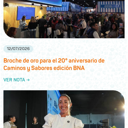
12
/
07
/
2026
Broche de oro para el 20° aniversario de
Caminos y Sabores edición BNA
VER NOTA →