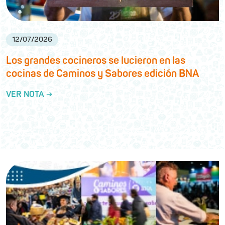
12
/
07
/
2026
Los grandes cocineros se lucieron en las
cocinas de Caminos y Sabores edición BNA
VER NOTA →