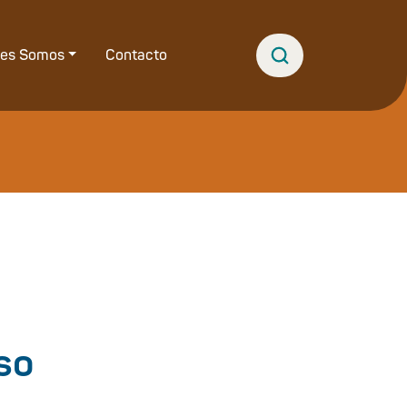
nes Somos
Contacto
so