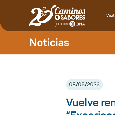
Visi
Noticias
08
/
06
/
2023
Vuelve re