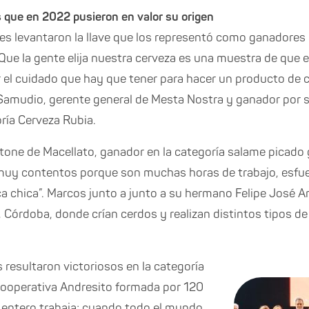
 que en 2022 pusieron en valor su origen
s levantaron la llave que los representó como ganadores
“Que la gente elija nuestra cerveza es una muestra de que
r el cuidado que hay que tener para hacer un producto de c
o Samudio, gerente general de Mesta Nostra y ganador por
ría Cerveza Rubia.
rtone de Macellato, ganador en la categoría salame picad
y contentos porque son muchas horas de trabajo, esfuerz
ica chica”. Marcos junto a junto a su hermano Felipe José 
, Córdoba, donde crían cerdos y realizan distintos tipos 
 resultaron victoriosos en la categoría
 cooperativa Andresito formada por 120
 entero trabaja; cuando todo el mundo