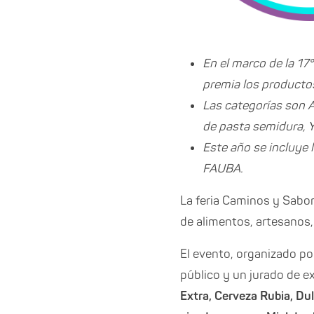
En el marco de la 17
premia los productos
Las categorías son A
de pasta semidura, Y
Este año se incluye l
FAUBA.
La feria Caminos y Sabore
de alimentos, artesanos,
El evento, organizado po
público y un jurado de e
Extra, Cerveza Rubia, Du