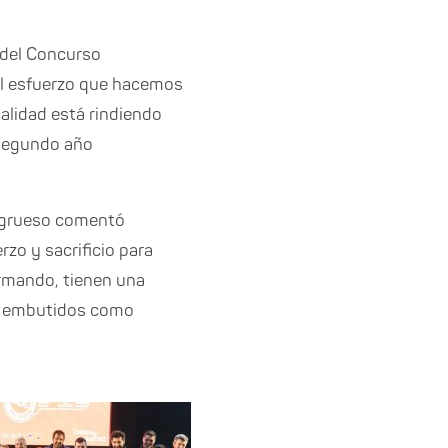
 del Concurso
 el esfuerzo que hacemos
alidad está rindiendo
 segundo año
o grueso comentó
o y sacrificio para
Armando, tienen una
de embutidos como