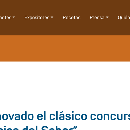
tantes
Expositores
Recetas
Prensa
Quié
novado el clásico concur