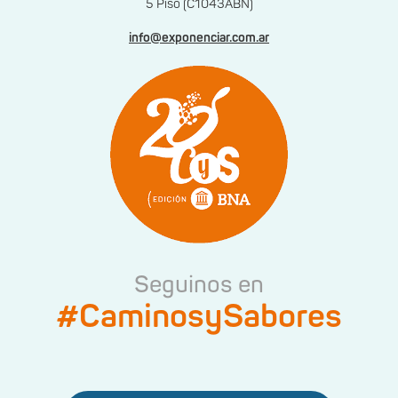
5 Piso (C1043ABN)
info@exponenciar.com.ar
Seguinos en
#CaminosySabores