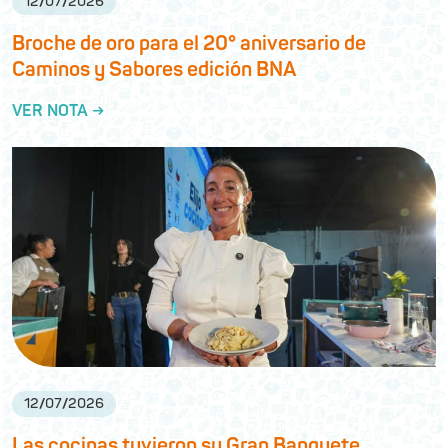
12
/
07
/
2026
Broche de oro para el 20° aniversario de
Caminos y Sabores edición BNA
VER NOTA →
12
/
07
/
2026
Las cocinas tuvieron su Gran Banquete