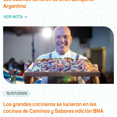
Argentino
VER NOTA →
12
/
07
/
2026
Los grandes cocineros se lucieron en las
cocinas de Caminos y Sabores edición BNA