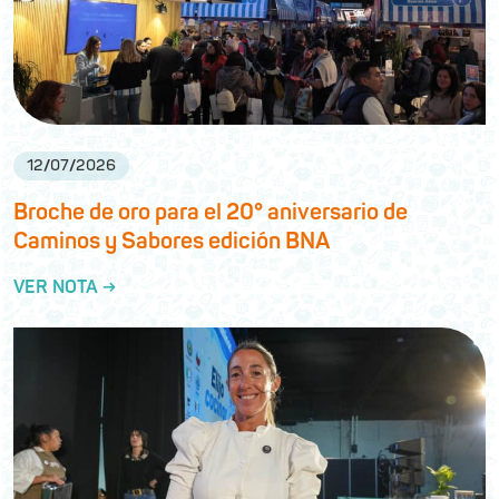
12
/
07
/
2026
Broche de oro para el 20° aniversario de
Caminos y Sabores edición BNA
VER NOTA →