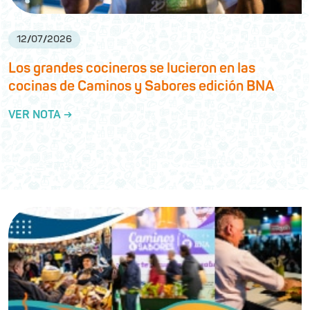
12
/
07
/
2026
Los grandes cocineros se lucieron en las
cocinas de Caminos y Sabores edición BNA
VER NOTA →