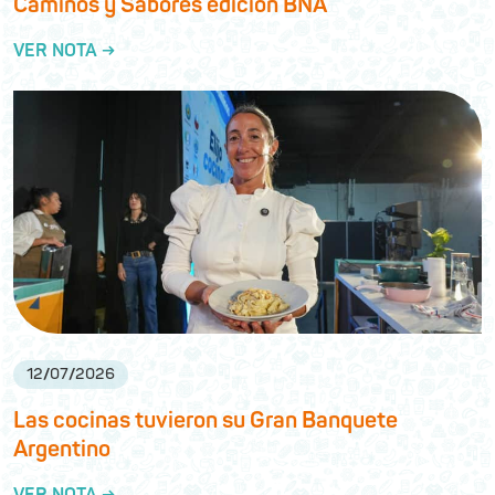
Caminos y Sabores edición BNA
VER NOTA →
12
/
07
/
2026
Las cocinas tuvieron su Gran Banquete
Argentino
VER NOTA →