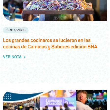
12
/
07
/
2026
Los grandes cocineros se lucieron en las
cocinas de Caminos y Sabores edición BNA
VER NOTA →