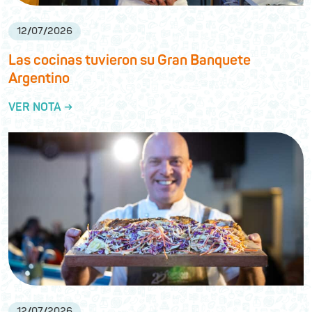
12
/
07
/
2026
Las cocinas tuvieron su Gran Banquete
Argentino
VER NOTA →
12
/
07
/
2026