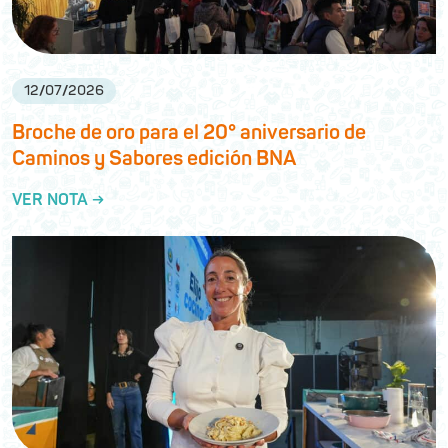
12
/
07
/
2026
Broche de oro para el 20° aniversario de
Caminos y Sabores edición BNA
VER NOTA →