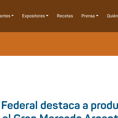
tantes
Expositores
Recetas
Prensa
Quié
 Federal destaca a prod