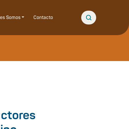
nes Somos
Contacto
uctores