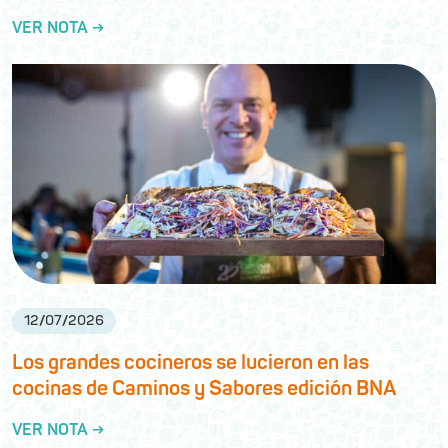
VER NOTA →
12
/
07
/
2026
Los grandes cocineros se lucieron en las
cocinas de Caminos y Sabores edición BNA
VER NOTA →