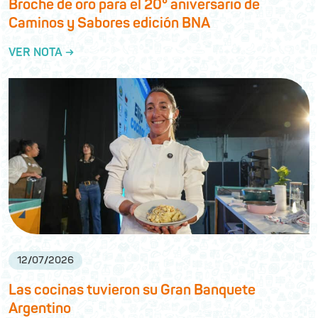
Broche de oro para el 20° aniversario de
Caminos y Sabores edición BNA
VER NOTA →
12
/
07
/
2026
Las cocinas tuvieron su Gran Banquete
Argentino