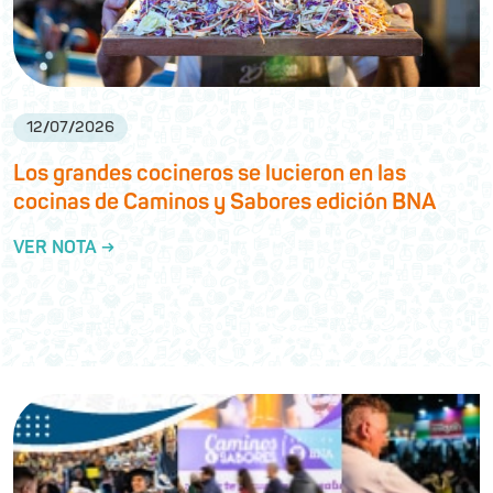
12
/
07
/
2026
Los grandes cocineros se lucieron en las
cocinas de Caminos y Sabores edición BNA
VER NOTA →