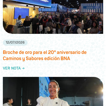
12
/
07
/
2026
Broche de oro para el 20° aniversario de
Caminos y Sabores edición BNA
VER NOTA →