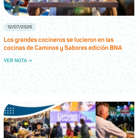
12
/
07
/
2026
Los grandes cocineros se lucieron en las
cocinas de Caminos y Sabores edición BNA
VER NOTA →