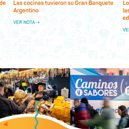
 de
Las cocinas tuvieron su Gran Banquete
Lo
Argentino
la
ed
VER NOTA →
VE