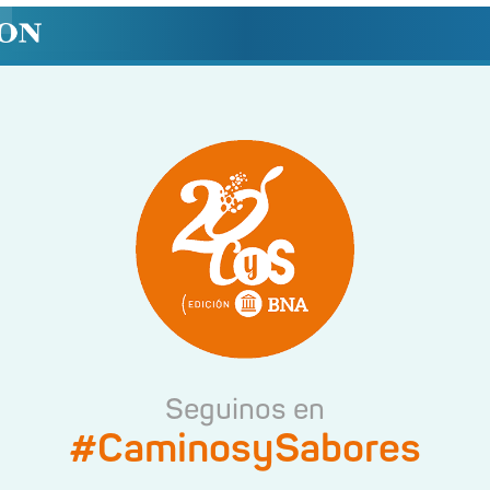
Seguinos en
#CaminosySabores