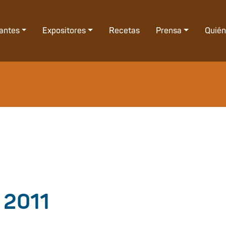
tantes
Expositores
Recetas
Prensa
Quié
 2011