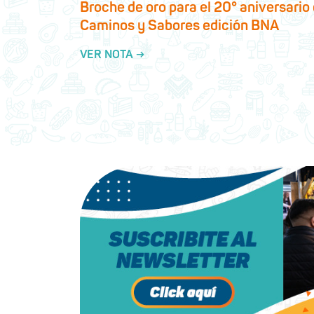
Broche de oro para el 20° aniversario
Caminos y Sabores edición BNA
VER NOTA →