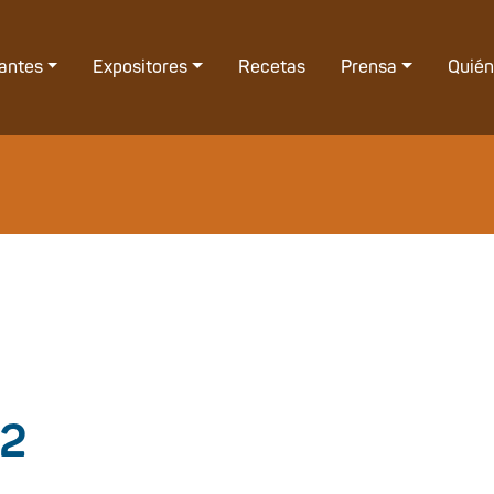
tantes
Expositores
Recetas
Prensa
Quié
12