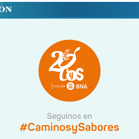
Seguinos en
#CaminosySabores