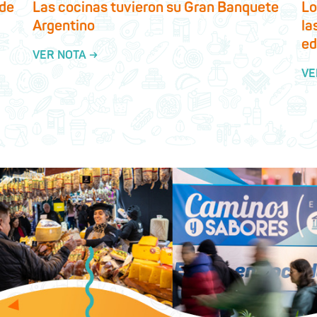
 de
Las cocinas tuvieron su Gran Banquete
Lo
Argentino
la
ed
VER NOTA →
VE