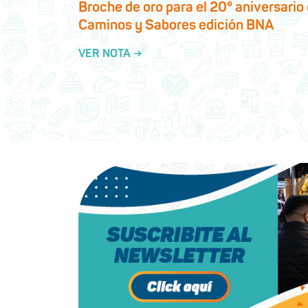
Broche de oro para el 20° aniversario
Caminos y Sabores edición BNA
VER NOTA →