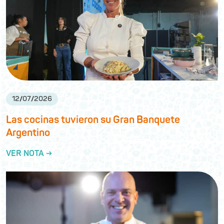
12
/
07
/
2026
Las cocinas tuvieron su Gran Banquete
Argentino
VER NOTA →