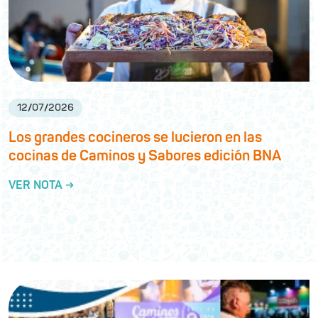
12
/
07
/
2026
Los grandes cocineros se lucieron en las
cocinas de Caminos y Sabores edición BNA
VER NOTA →