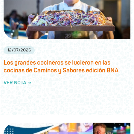
12
/
07
/
2026
Los grandes cocineros se lucieron en las
cocinas de Caminos y Sabores edición BNA
VER NOTA →