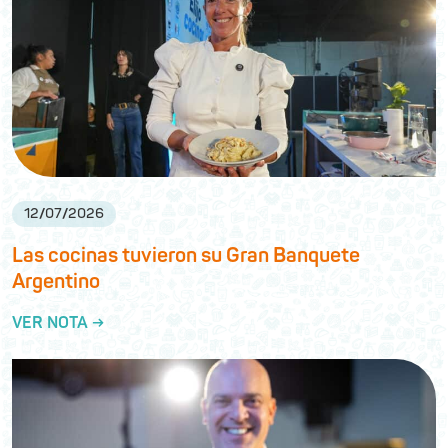
12
/
07
/
2026
Las cocinas tuvieron su Gran Banquete
Argentino
VER NOTA →