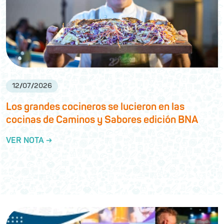
12
/
07
/
2026
Los grandes cocineros se lucieron en las
cocinas de Caminos y Sabores edición BNA
VER NOTA →