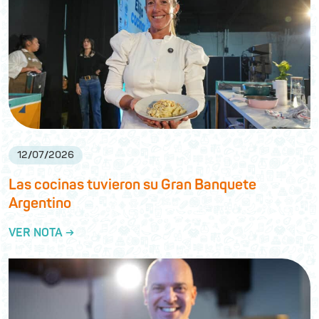
12
/
07
/
2026
Las cocinas tuvieron su Gran Banquete
Argentino
VER NOTA →