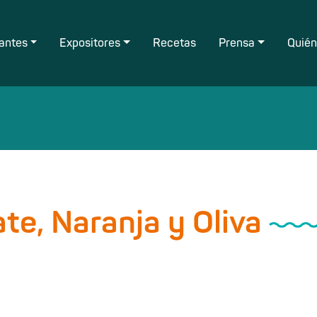
tantes
Expositores
Recetas
Prensa
Quié
te, Naranja y Oliva