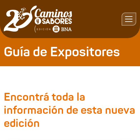
Guía de Expositores
Encontrá toda la
información de esta nueva
edición