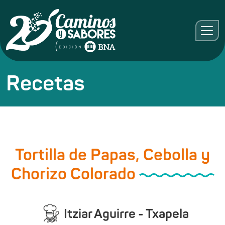
Recetas
Tortilla de Papas, Cebolla y
Chorizo Colorado
Itziar Aguirre - Txapela